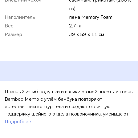
пэ)
Наполнитель
пена Memory Foam
Вес
2.7 кг
Размер
39 x 59 x 11 см
Плавный изгиб подушки и валики разной высоты из пены
Bamboo Memo с углём бамбука повторяют
естественный контур тела и создают отличную
поддержку шейного отдела позвоночника, уменьшают
нагрузку на плечи.
Подробнее
Чехол подушки на молнии, поэтому его легко снять и