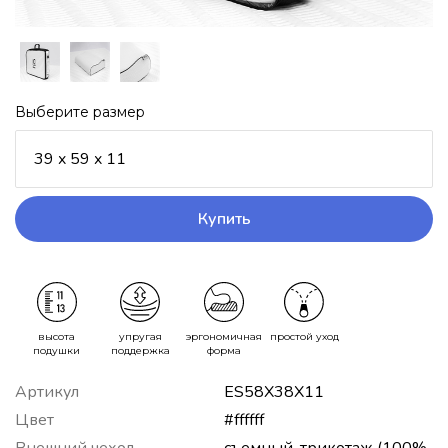
Выберите размер
39 x 59 x 11
Купить
высота
упругая
эргономичная
простой уход
подушки
поддержка
форма
Артикул
ES58X38X11
Цвет
#ffffff
Внешний чехол
съемный, трикотаж (100%