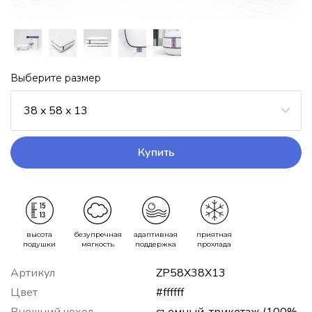
Выберите размер
38 x 58 x 13
Купить
высота
безупречная
адаптивная
приятная
подушки
мягкость
поддержка
прохлада
Артикул
ZP58X38X13
Цвет
#ffffff
Внешний чехол
съемный, трикотаж (100%