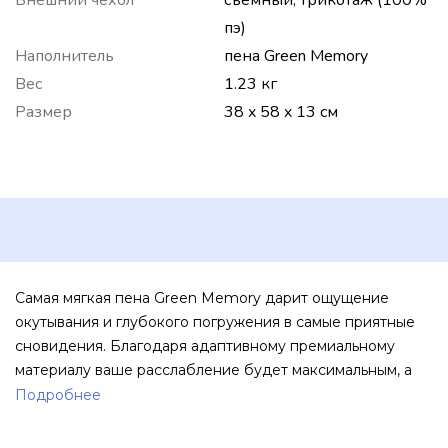
пэ)
Наполнитель
пена Green Memory
Вес
1.23 кг
Размер
38 x 58 x 13 см
Самая мягкая пена Green Memory дарит ощущение
окутывания и глубокого погружения в самые приятные
сновидения. Благодаря адаптивному премиальному
материалу ваше расслабление будет максимальным, а
сон глубоким и продолжительным.
Подробнее
Новый материал Freeze c высокой теплопроводностью